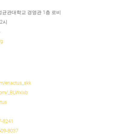
1(금) 성균관대학교 경영관 1층 로비
 12시
루
rg
om/enactus_skk
.com/_BLWxlxb
ctus
7-8241
509-8037