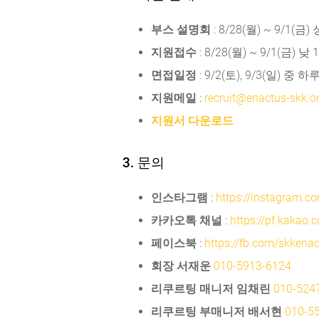
부스 설명회
: 8/28(월) ~ 9/
지원접수
: 8/28(월) ~ 9/1(금) 낮
면접일정
: 9/2(토), 9/3(일) 중 하
지원메일
:
recruit@enactus-skk.o
지원서 다운로드
3. 문의
인스타그램
:
https://instagram.c
카카오톡 채널
:
https://pf.kakao
페이스북
:
https://fb.com/skkena
회장 서재운
010-5913-6124
리쿠르팅 매니저 임채린
010-524
리쿠르팅 부매니저 배서현
010-5